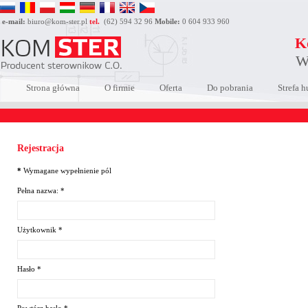
e-mail:
biuro@kom-ster.pl
tel.
(62) 594 32 96
Mobile:
0 604 933 960
K
W
Strona główna
O firmie
Oferta
Do pobrania
Strefa 
Rejestracja
KORZYŚCI ZE STAŁEJ WSPÓŁPRACY
WYSY
*
Wymagane wypełnienie pól
Pełna nazwa:
*
Użytkownik
*
Prowadzisz działalność gospodarczą? Zajmujesz się
Sprawdź 
produkcją kotłów? Jesteś instalatorem lub prowadzisz
zamówi
sklep/hurtownię z artykułami branży grzewczej? Zapraszamy
skorzysta
Hasło
*
do współpracy. Zarejestruj się, korzystaj ze specjalnej strefy
hurtowej. Zapoznaj się z naszymi cenami i ciekawymi
propozycjami jakie dla Ciebie przygotowaliśmy. Rejestracja
zajmie kilka minut.
WIĘCEJ