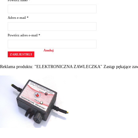
Powtórz hasło
*
Adres e-mail
*
Powtórz adres e-mail
*
Anuluj
ZAREJESTRUJ
Reklama produktu: "ELEKTRONICZNA ZAWLECZKA" Zastąp pękające zawlec