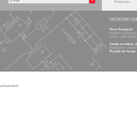
Multimedia
OSTATNIO N
Nowe kategorie
Sugestie i pomysły
forum- mile widzia
Zanim zaczniesz- 
Regulamin i zasad
Przejdź do forum
asdasdasdasd