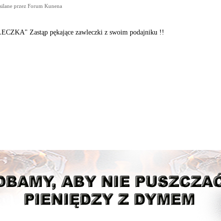
silane przez
Forum Kunena
KA" Zastąp pękające zawleczki z swoim podajniku !!