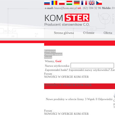
e-mail:
biuro@kom-ster.pl
tel.
(62) 594 32 96
Mobile:
0 
Strona główna
O firmie
Oferta
Kategorie
Ostatnie tematy
Szukaj
Witamy,
Gość
Nazwa użytkownika:
Zapomniałeś hasła?
Zapomniałeś nazwy użytkownika?
Zar
Forum
NOWOŚCI W OFERCIE KOM-STER
NOWOŚCI W OFERCIE KOM-STER
Nowe produkty w ofercie firmy
3
Wątek
0
Odpowiedzi
O
p
1
Forum
NOWOŚCI W OFERCIE KOM-STER