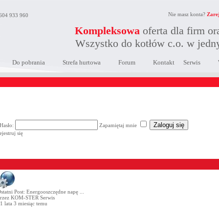
Nie masz konta?
Zarej
604 933 960
Kompleksowa
oferta dla firm o
Wszystko do kotłów c.o. w jed
Do pobrania
Strefa hurtowa
Forum
Kontakt
Serwis
Hasło:
Zapamiętaj mnie
ejestruj się
statni Post:
Energooszczędne napę ...
rzez
KOM-STER Serwis
1 lata 3 miesiąc temu