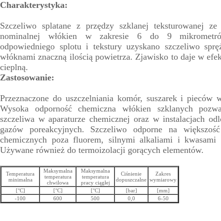
Charakterystyka:
Szczeliwo splatane z przędzy szklanej teksturowanej ze
nominalnej włókien w zakresie 6 do 9 mikrometró
odpowiedniego splotu i tekstury uzyskano szczeliwo spr
włóknami znaczną ilością powietrza. Zjawisko to daje w efek
cieplną.
Zastosowanie:
Przeznaczone do uszczelniania komór, suszarek i pieców 
Wysoka odporność chemiczna włókien szklanych pozwa
szczeliwa w aparaturze chemicznej oraz w instalacjach od
gazów poreakcyjnych. Szczeliwo odporne na większoś
chemicznych poza fluorem, silnymi alkaliami i kwasami
Używane również do termoizolacji gorących elementów.
Maksymalna
Maksymalna
Temperatura
Ciśnienie
Zakres
temperatura
temperatura
minimalna
dopuszczalne
wymiarowy
chwilowa
pracy ciągłej
[°C]
[°C]
[°C]
[bar]
[mm]
-100
600
500
0,0
6-50