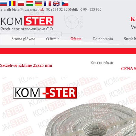
e-mail:
biuro@kom-ster.pl
tel.
(62) 594 32 96
Mobile:
0 604 933 960
K
W
Strona główna
O firmie
Oferta
Do pobrania
Strefa 
Cena po rabacie
Szczeliwo szklane 25x25 mm
CENA 