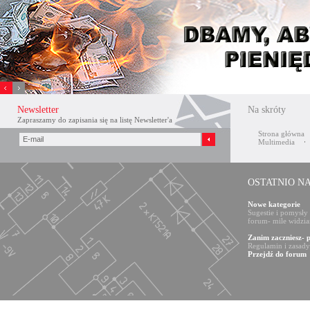
Xnxx
افلام
Newsletter
Na skróty
سكس
Zapraszamy do zapisania się na listę Newsletter'a
عربي
Strona główna
Multimedia
OSTATNIO N
Nowe kategorie
Sugestie i pomysły
forum- mile widzia
Zanim zaczniesz- 
Regulamin i zasad
Przejdź do forum